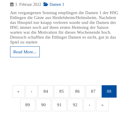
3. Februar 2022
Damen 1
Am vergangenen Sonntag empfingen die Damen 1 der HSG
Ettlingen die Gäste aus Heidelsheim/Helmsheim. Nachdem
das Hinspiel nur knapp verloren wurde und die Damen der
HSG immer noch auf ihren ersten Heimsieg der Saison
warten war die Motivation für dieses Wochenende hoch.
Dennoch schafften die Ettlinger Damen es nicht, gut in das
Spiel zu starten
Read More...
«
‹
84
85
86
87
88
89
90
91
92
›
»