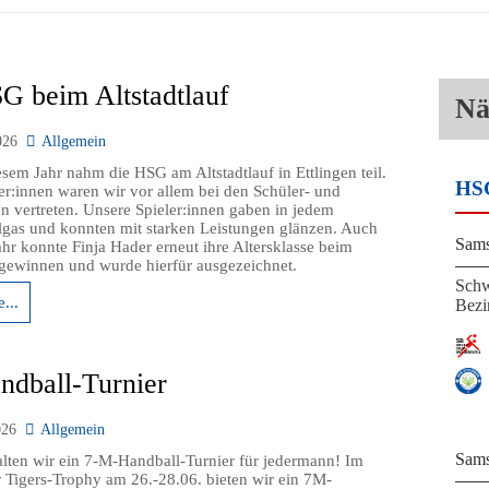
G beim Altstadtlauf
Nä
026
Allgemein
sem Jahr nahm die HSG am Altstadtlauf in Ettlingen teil.
HSG
ter:innen waren wir vor allem bei den Schüler- und
n vertreten. Unsere Spieler:innen gaben in jedem
gas und konnten mit starken Leistungen glänzen. Auch
Sams
ahr konnte Finja Hader erneut ihre Altersklasse beim
gewinnen und wurde hierfür ausgezeichnet.
Schw
...
Bezir
dball-Turnier
026
Allgemein
Sams
alten wir ein 7-M-Handball-Turnier für jedermann! Im
Tigers-Trophy am 26.-28.06. bieten wir ein 7M-