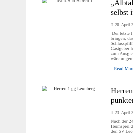
„Albta
selbst 
28. April 
Der letzte H
bringen, da
Schlusspfif
Gastgeber h
zum Ausglei
wäre ungeme
Read More
Herren
punkte
23. April 
Nach der 24
Heimspiel d
den SV Leon