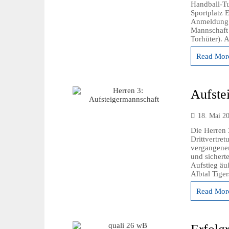
Handball-Tu
Sportplatz 
Anmeldung u
Mannschaft 
Torhüter).
Read More
Aufste
18. Mai 2
Die Herren 
Drittvertret
vergangenen
und sichert
Aufstieg äu
Albtal Tiger
Read More