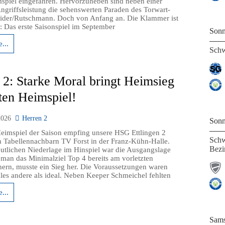
spiel eingefahren. Hervorzuheben sind neben einer
Angriffsleistung die sehenswerten Paraden des Torwart-
ider/Rutschmann. Doch von Anfang an. Die Klammer ist
: Das erste Saisonspiel im September
Sonn
...
Schw
 2: Starke Moral bringt Heimsieg
zten Heimspiel!
2026
Herren 2
Sonn
Heimspiel der Saison empfing unsere HSG Ettlingen 2
Schw
n Tabellennachbarn TV Forst in der Franz-Kühn-Halle.
Bezi
utlichen Niederlage im Hinspiel war die Ausgangslage
e man das Minimalziel Top 4 bereits am vorletzten
chern, musste ein Sieg her. Die Voraussetzungen waren
alles andere als ideal. Neben Keeper Schmeichel fehlten
...
Sams