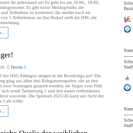
rnier für jedermann an! Es geht los am 26.06., 18:00,
Schw
Ettlingenweier. Es gibt keine Meldegebühr, die
Bezi
nd Teilnahme ist kostenlos! Ihr meldet euch als
von 5 Teilnehmern an (bei Bedarf stellt die HSG die
 Anmeldung
...
Sonn
iger!
Schw
Staf
026
Herren 3
3 der HSG Ettlingen steigen in die Bezirksliga auf! Die
ung ging aus allen drei Relegationsspielen, die an den
 zwei Sonntagen gespielt wurden, als Sieger vom Feld
e sich somit Turnierrang 1 und den damit verbundenen
ßerst souverän. Die Spielzeit 2025/26 kann aus Sicht der
s 3 als voller
Sonn
...
Schw
Staff