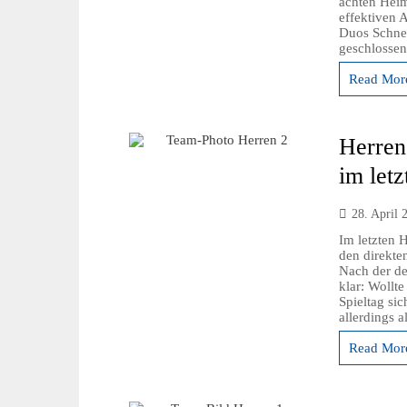
achten Heim
effektiven 
Duos Schne
geschlossen
Read More
Herren
im let
28. April 
Im letzten 
den direkte
Nach der de
klar: Wollt
Spieltag si
allerdings 
Read More