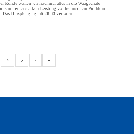
er Runde wollen wir nochmal alles in die Waagschale
uns mit einer starken Leistung vor heimischem Publikum
n. Das Hinspiel ging mit 28:33 verloren
...
4
5
›
»