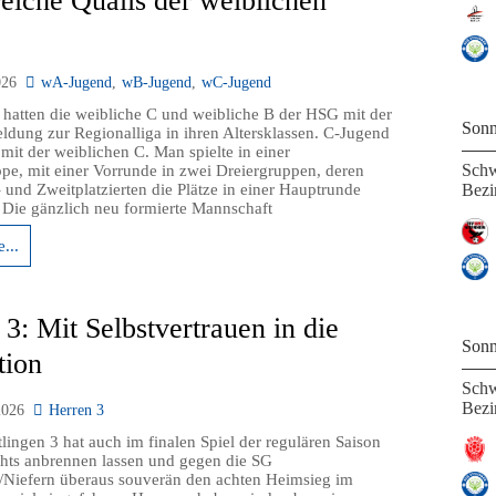
reiche Qualis der weiblichen
026
wA-Jugend
,
wB-Jugend
,
wC-Jugend
 hatten die weibliche C und weibliche B der HSG mit der
Sonn
ldung zur Regionalliga in ihren Altersklassen. C-Jugend
mit der weiblichen C. Man spielte in einer
Schw
pe, mit einer Vorrunde in zwei Dreiergruppen, deren
- und Zweitplatzierten die Plätze in einer Hauptrunde
Bezir
. Die gänzlich neu formierte Mannschaft
...
3: Mit Selbstvertrauen in die
Sonn
tion
Schw
Bezir
2026
Herren 3
lingen 3 hat auch im finalen Spiel der regulären Saison
hts anbrennen lassen und gegen die SG
Niefern überaus souverän den achten Heimsieg im