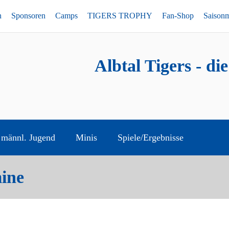
n
Sponsoren
Camps
TIGERS TROPHY
Fan-Shop
Saison
Albtal Tigers - di
männl. Jugend
Minis
Spiele/Ergebnisse
ine