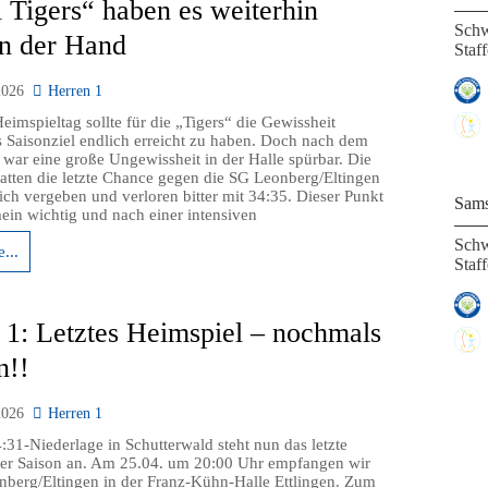
l Tigers“ haben es weiterhin
Schw
in der Hand
Staff
2026
Herren 1
eimspieltag sollte für die „Tigers“ die Gewissheit
s Saisonziel endlich erreicht zu haben. Doch nach dem
f war eine große Ungewissheit in der Halle spürbar. Die
atten die letzte Chance gegen die SG Leonberg/Eltingen
ch vergeben und verloren bitter mit 34:35. Dieser Punkt
Sams
in wichtig und nach einer intensiven
Schw
...
Staf
 1: Letztes Heimspiel – nochmals
n!!
2026
Herren 1
:31-Niederlage in Schutterwald steht nun das letzte
er Saison an. Am 25.04. um 20:00 Uhr empfangen wir
berg/Eltingen in der Franz-Kühn-Halle Ettlingen. Zum