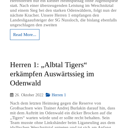
Herbstferien nur ein kleiner Heimspieltag ohne Jugendspiele
statt. Nach einer überzeugenden Leistung im Weschnitztal
und einem Sieg bei den starken Odenwäldern, folgt nun der
nächste Kracher. Unsere Herren 1 empfangen den
Landesligaaufsteiger der SG Nussloch, die bislang ebenfalls
ungeschlagen den zweiten
Read More...
Herren 1: „Albtal Tigers“
erkämpfen Auswärtssieg im
Odenwald
26. Oktober 2022
Herren 1
Nach dem letzten Heimsieg gegen die Reserve von
Großsachsen wies Trainer Andrej Burlakin darauf hin, dass
mit dem Auftritt im Odenwald ein dicker Brocken auf die
„Tigers“ warten würde und er sollte recht behalten. Sein
Team musste ohne Linkshänder beim Liganeuling aus dem
idyllischen Weschnitztal antreten und tat sich am Anfang