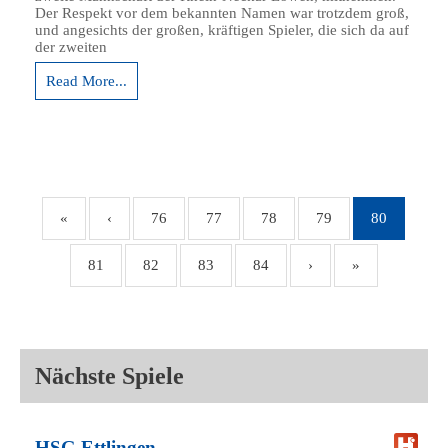
Der Respekt vor dem bekannten Namen war trotzdem groß,
und angesichts der großen, kräftigen Spieler, die sich da auf
der zweiten
Read More...
«
‹
76
77
78
79
80
81
82
83
84
›
»
Nächste Spiele
HSG Ettlingen