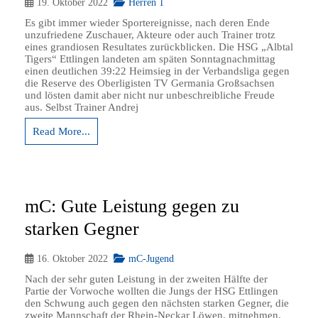
19. Oktober 2022
Herren 1
Es gibt immer wieder Sportereignisse, nach deren Ende
unzufriedene Zuschauer, Akteure oder auch Trainer trotz
eines grandiosen Resultates zurückblicken. Die HSG „Albtal
Tigers“ Ettlingen landeten am späten Sonntagnachmittag
einen deutlichen 39:22 Heimsieg in der Verbandsliga gegen
die Reserve des Oberligisten TV Germania Großsachsen
und lösten damit aber nicht nur unbeschreibliche Freude
aus. Selbst Trainer Andrej
Read More...
mC: Gute Leistung gegen zu
starken Gegner
16. Oktober 2022
mC-Jugend
Nach der sehr guten Leistung in der zweiten Hälfte der
Partie der Vorwoche wollten die Jungs der HSG Ettlingen
den Schwung auch gegen den nächsten starken Gegner, die
zweite Mannschaft der Rhein-Neckar Löwen, mitnehmen.