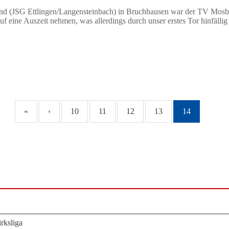
nd (JSG Ettlingen/Langensteinbach) in Bruchhausen war der TV Mosba
uf eine Auszeit nehmen, was allerdings durch unser erstes Tor hinfällig
«
‹
10
11
12
13
14
rksliga