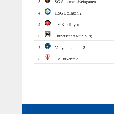
3
SG Stutensee-Weingarten
4
HSG Ettlingen 2
5
TV Knielingen
6
Turnerschaft Mühlburg
7
Murgtal Panthers 2
8
TV Birkenfeld