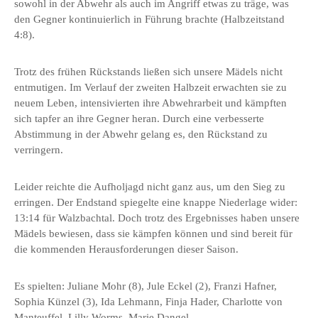
sowohl in der Abwehr als auch im Angriff etwas zu träge, was
den Gegner kontinuierlich in Führung brachte (Halbzeitstand
4:8).
Trotz des frühen Rückstands ließen sich unsere Mädels nicht
entmutigen. Im Verlauf der zweiten Halbzeit erwachten sie zu
neuem Leben, intensivierten ihre Abwehrarbeit und kämpften
sich tapfer an ihre Gegner heran. Durch eine verbesserte
Abstimmung in der Abwehr gelang es, den Rückstand zu
verringern.
Leider reichte die Aufholjagd nicht ganz aus, um den Sieg zu
erringen. Der Endstand spiegelte eine knappe Niederlage wider:
13:14 für Walzbachtal. Doch trotz des Ergebnisses haben unsere
Mädels bewiesen, dass sie kämpfen können und sind bereit für
die kommenden Herausforderungen dieser Saison.
Es spielten: Juliane Mohr (8), Jule Eckel (2), Franzi Hafner,
Sophia Künzel (3), Ida Lehmann, Finja Hader, Charlotte von
Manteuffel, Lilly Worms, Marie Dangel