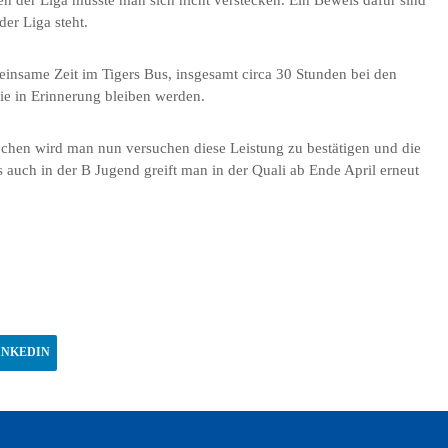
n der Liga musste man sich nicht verstecken. Ein Beweis dafür sind
der Liga steht.
einsame Zeit im Tigers Bus, insgesamt circa 30 Stunden bei den
e in Erinnerung bleiben werden.
Wochen wird man nun versuchen diese Leistung zu bestätigen und die
s auch in der B Jugend greift man in der Quali ab Ende April erneut
INKEDIN