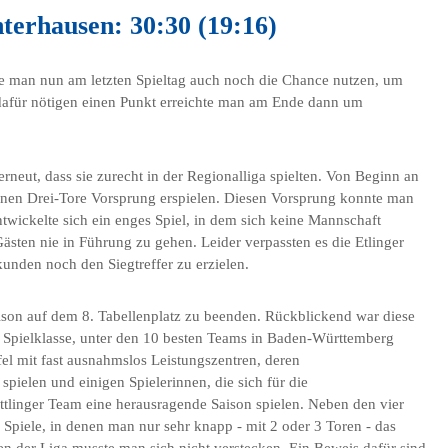
terhausen: 30:30 (19:16)
lte man nun am letzten Spieltag auch noch die Chance nutzen, um
dafür nötigen einen Punkt erreichte man am Ende dann um
rneut, dass sie zurecht in der Regionalliga spielten. Von Beginn an
einen Drei-Tore Vorsprung erspielen. Diesen Vorsprung konnte man
ntwickelte sich ein enges Spiel, in dem sich keine Mannschaft
sten nie in Führung zu gehen. Leider verpassten es die Etlinger
kunden noch den Siegtreffer zu erzielen.
ison auf dem 8. Tabellenplatz zu beenden. Rückblickend war diese
en Spielklasse, unter den 10 besten Teams in Baden-Württemberg
ffel mit fast ausnahmslos Leistungszentren, deren
pielen und einigen Spielerinnen, die sich für die
tlinger Team eine herausragende Saison spielen. Neben den vier
Spiele, in denen man nur sehr knapp - mit 2 oder 3 Toren - das