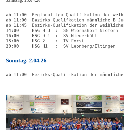
Samstag, 25.04.26
ab 11:00
  Regionalliga-Qualifikation der 
weibli
ab 11:00
  Bezirks-Qualifkation 
männliche B
ab 11:45
  Bezirks-Qualifikation der 
weiblichen 
14:00     HSG H 3  :  
16:00     HSG D 1  :  
18:00     HSG 2    :  
20:00     HSG H1   :  
SV Leonberg/Eltingen
Sonntag, 2.04.26
ab 11:00
  Bezirks-Qualifikation der 
männliche D