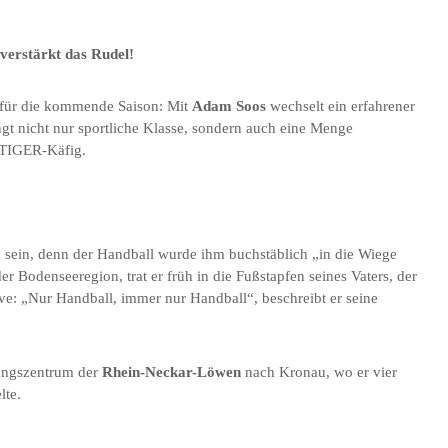
 verstärkt das Rudel!
n für die kommende Saison: Mit
Adam Soos
wechselt ein erfahrener
ingt nicht nur sportliche Klasse, sondern auch eine Menge
n TIGER-Käfig.
u sein, denn der Handball wurde ihm buchstäblich „in die Wiege
 Bodenseeregion, trat er früh in die Fußstapfen seines Vaters, der
tive: „Nur Handball, immer nur Handball“, beschreibt er seine
tungszentrum der
Rhein-Neckar-Löwen
nach Kronau, wo er vier
lte.