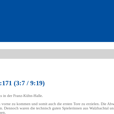
171 (3:7 / 9:19)
s in der Franz-Kühn-Halle.
ch vorne zu kommen und somit auch die ersten Tore zu erzielen. Die Ab
en. Dennoch waren die technisch guten Spielerinnen aus Walzbachtal un
hen.