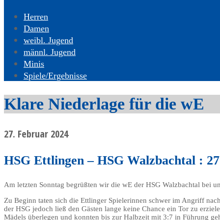
Herren
Damen
weibl. Jugend
männl. Jugend
Minis
Spiele/Ergebnisse
Klare Niederlage für die wE
27. Februar 2024
HSG Ettlingen – HSG Walzbachtal : 27:
Am letzten Sonntag begrüßten wir die wE der HSG Walzbachtal bei un
Zu Beginn taten sich die Ettlinger Spielerinnen schwer im Angriff na
der HSG jedoch ließ den Gästen lange keine Chance ein Tor zu erziel
Mädels überlegen und konnten bis zur Halbzeit mit 3:7 in Führung ge