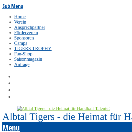
Sub Menu
Home
Verein
Ansprechpartner
Förderverein
Sponsoren
Camps
TIGERS TROPHY
Fan-Shop
Saisonmagazin
Anfrage
Albtal Tigers - die Heimat für H
Menu