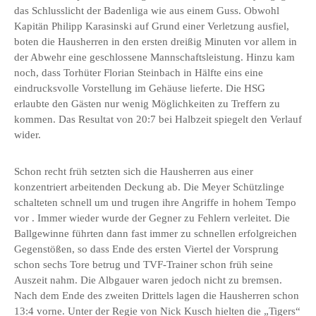
das Schlusslicht der Badenliga wie aus einem Guss. Obwohl
Kapitän Philipp Karasinski auf Grund einer Verletzung ausfiel,
boten die Hausherren in den ersten dreißig Minuten vor allem in
der Abwehr eine geschlossene Mannschaftsleistung. Hinzu kam
noch, dass Torhüter Florian Steinbach in Hälfte eins eine
eindrucksvolle Vorstellung im Gehäuse lieferte. Die HSG
erlaubte den Gästen nur wenig Möglichkeiten zu Treffern zu
kommen. Das Resultat von 20:7 bei Halbzeit spiegelt den Verlauf
wider.
Schon recht früh setzten sich die Hausherren aus einer
konzentriert arbeitenden Deckung ab. Die Meyer Schützlinge
schalteten schnell um und trugen ihre Angriffe in hohem Tempo
vor . Immer wieder wurde der Gegner zu Fehlern verleitet. Die
Ballgewinne führten dann fast immer zu schnellen erfolgreichen
Gegenstößen, so dass Ende des ersten Viertel der Vorsprung
schon sechs Tore betrug und TVF-Trainer schon früh seine
Auszeit nahm. Die Albgauer waren jedoch nicht zu bremsen.
Nach dem Ende des zweiten Drittels lagen die Hausherren schon
13:4 vorne. Unter der Regie von Nick Kusch hielten die „Tigers“