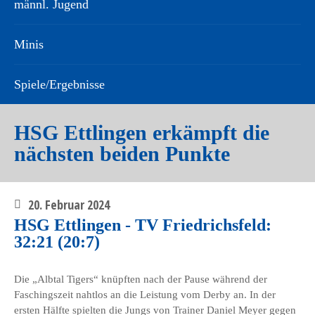
männl. Jugend
Minis
Spiele/Ergebnisse
HSG Ettlingen erkämpft die
nächsten beiden Punkte
20. Februar 2024
HSG Ettlingen - TV Friedrichsfeld:
32:21 (20:7)
Die „Albtal Tigers“ knüpften nach der Pause während der
Faschingszeit nahtlos an die Leistung vom Derby an. In der
ersten Hälfte spielten die Jungs von Trainer Daniel Meyer gegen