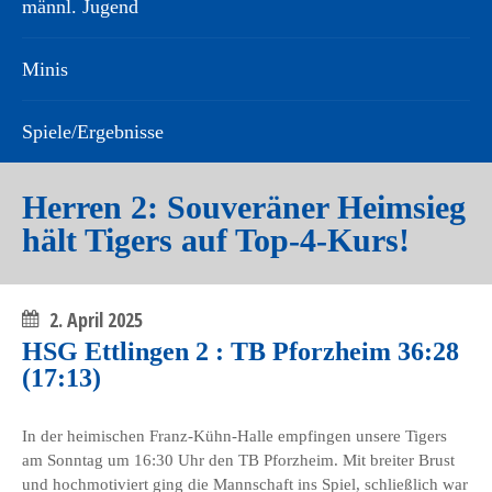
männl. Jugend
Minis
Spiele/Ergebnisse
Herren 2: Souveräner Heimsieg
hält Tigers auf Top-4-Kurs!
2. April 2025
HSG Ettlingen 2 : TB Pforzheim 36:28
(17:13)
In der heimischen Franz-Kühn-Halle empfingen unsere Tigers
am Sonntag um 16:30 Uhr den TB Pforzheim. Mit breiter Brust
und hochmotiviert ging die Mannschaft ins Spiel, schließlich war