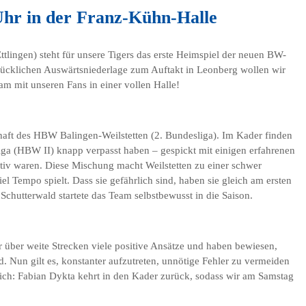
Uhr in der Franz-Kühn-Halle
ingen) steht für unsere Tigers das erste Heimspiel der neuen BW-
ücklichen Auswärtsniederlage zum Auftakt in Leonberg wollen wir
m mit unseren Fans in einer vollen Halle!
schaft des HBW Balingen-Weilstetten (2. Bundesliga). Im Kader finden
 Liga (HBW II) knapp verpasst haben – gespickt mit einigen erfahrenen
tiv waren. Diese Mischung macht Weilstetten zu einer schwer
l Tempo spielt. Dass sie gefährlich sind, haben sie gleich am ersten
Schutterwald startete das Team selbstbewusst in die Saison.
r über weite Strecken viele positive Ansätze und haben bewiesen,
d. Nun gilt es, konstanter aufzutreten, unnötige Fehler zu vermeiden
ich: Fabian Dykta kehrt in den Kader zurück, sodass wir am Samstag