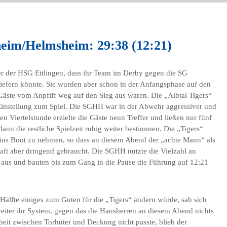
heim/Helmsheim: 29:38 (12:21)
r der HSG Ettlingen, dass ihr Team im Derby gegen die SG
efern könnte. Sie wurden aber schon in der Anfangsphase auf den
 Gäste vom Anpfiff weg auf den Sieg aus waren. Die „Albtal Tigers“
 Einstellung zum Spiel. Die SGHH war in der Abwehr aggressiver und
en Viertelstunde erzielte die Gäste neun Treffer und ließen nur fünf
ann die restliche Spielzeit ruhig weiter bestimmen. Die „Tigers“
 ins Boot zu nehmen, so dass an diesem Abend der „achte Mann“ als
aft aber dringend gebraucht. Die SGHH nutzte die Vielzahl an
 aus und bauten bis zum Gang in die Pause die Führung auf 12:21
 Hälfte einiges zum Guten für die „Tigers“ ändern würde, sah sich
 weiter ihr System, gegen das die Hausherren an diesem Abend nichts
it zwischen Torhüter und Deckung nicht passte, blieb der