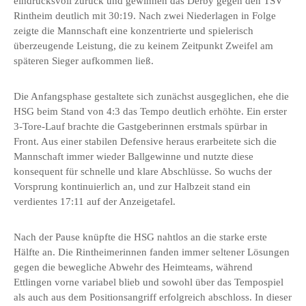
eindrucksvoll zurück und gewinnen das Derby gegen den TSV
Rintheim deutlich mit 30:19. Nach zwei Niederlagen in Folge
zeigte die Mannschaft eine konzentrierte und spielerisch
überzeugende Leistung, die zu keinem Zeitpunkt Zweifel am
späteren Sieger aufkommen ließ.
Die Anfangsphase gestaltete sich zunächst ausgeglichen, ehe die
HSG beim Stand von 4:3 das Tempo deutlich erhöhte. Ein erster
3-Tore-Lauf brachte die Gastgeberinnen erstmals spürbar in
Front. Aus einer stabilen Defensive heraus erarbeitete sich die
Mannschaft immer wieder Ballgewinne und nutzte diese
konsequent für schnelle und klare Abschlüsse. So wuchs der
Vorsprung kontinuierlich an, und zur Halbzeit stand ein
verdientes 17:11 auf der Anzeigetafel.
Nach der Pause knüpfte die HSG nahtlos an die starke erste
Hälfte an. Die Rintheimerinnen fanden immer seltener Lösungen
gegen die bewegliche Abwehr des Heimteams, während
Ettlingen vorne variabel blieb und sowohl über das Tempospiel
als auch aus dem Positionsangriff erfolgreich abschloss. In dieser