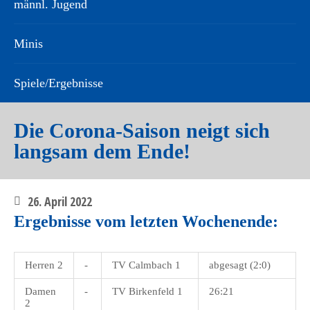
männl. Jugend
Minis
Spiele/Ergebnisse
Die Corona-Saison neigt sich
langsam dem Ende!
26. April 2022
Ergebnisse vom letzten Wochenende:
Herren 2
-
TV Calmbach 1
abgesagt (2:0)
Damen
-
TV Birkenfeld 1
26:21
2