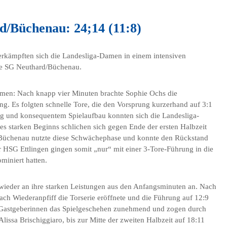
d/Büchenau: 24;14 (11:8)
rkämpften sich die Landesliga-Damen in einem intensiven
ie SG Neuthard/Büchenau.
Damen: Nach knapp vier Minuten brachte Sophie Ochs die
. Es folgten schnelle Tore, die den Vorsprung kurzerhand auf 3:1
g und konsequentem Spielaufbau konnten sich die Landesliga-
es starken Beginns schlichen sich gegen Ende der ersten Halbzeit
d/Büchenau nutzte diese Schwächephase und konnte den Rückstand
r HSG Ettlingen gingen somit „nur“ mit einer 3-Tore-Führung in die
miniert hatten.
 wieder an ihre starken Leistungen aus den Anfangsminuten an. Nach
nach Wiederanpfiff die Torserie eröffnete und die Führung auf 12:9
 Gastgeberinnen das Spielgeschehen zunehmend und zogen durch
issa Brischiggiaro, bis zur Mitte der zweiten Halbzeit auf 18:11