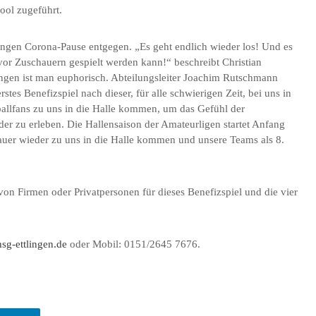
ol zugeführt.
langen Corona-Pause entgegen. „Es geht endlich wieder los! Und es
r vor Zuschauern gespielt werden kann!“ beschreibt Christian
ingen ist man euphorisch. Abteilungsleiter Joachim Rutschmann
erstes Benefizspiel nach dieser, für alle schwierigen Zeit, bei uns in
dballfans zu uns in die Halle kommen, um das Gefühl der
r zu erleben. Die Hallensaison der Amateurligen startet Anfang
hauer wieder zu uns in die Halle kommen und unsere Teams als 8.
on Firmen oder Privatpersonen für dieses Benefizspiel und die vier
sg-ettlingen.de
oder Mobil: 0151/2645 7676.