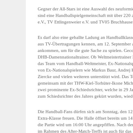
Gegner der All-Stars ist eine Auswahl des neuformie
sind eine Handballspielgemeinschaft mit über 220 a
e.V., TV Ettlingenweier e.V. und TV05 Bruchhausen
Es darf also eine geballte Ladung an Handballklass
aus TV-Übertragungen kennen, am 12. September au
ankommen, um für die gute Sache zu spielen. Geco
DHB-Damennationaltrainer. Ob Weltmeistertrainer 
das Team vom Handball-Weltmeister, Ex-Nationals
von Ex-Nationalspielern wie Markus Baur, Andrej
Ziercke und vielen weiteren unterstützt wird. Das 
gemeinsam mit der THW-Kiel-Torhüter-Ikone Michae
zwei prominente Ex-Schiedsrichter, welche in 29 
zum Schiedsrichter des Jahres gekürt wurden, wiede
Die Handball-Fans dürfen sich am Sonntag, den 12
Extra-Klasse freuen. Die Halle öffnet bereits um
die Partie wird um 16:00 Uhr angepfiffen. Nach d
im Rahmen des After-Match-Treffs ist auch für das 