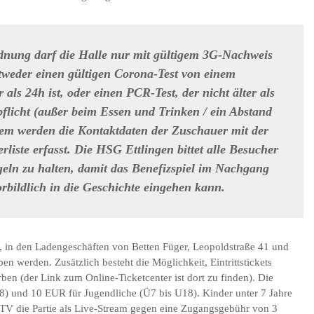
dnung darf die Halle nur mit gültigem 3G-Nachweis
tweder einen gültigen Corona-Test von einem
 als 24h ist, oder einen PCR-Test, der nicht älter als
pflicht (außer beim Essen und Trinken / ein Abstand
udem werden die Kontaktdaten der Zuschauer mit der
liste erfasst. Die HSG Ettlingen bittet alle Besucher
geln zu halten, damit das Benefizspiel im Nachgang
orbildlich in die Geschichte eingehen kann.
st, in den Ladengeschäften von Betten Füger, Leopoldstraße 41 und
en werden. Zusätzlich besteht die Möglichkeit, Eintrittstickets
ben (der Link zum Online-Ticketcenter ist dort zu finden). Die
18) und 10 EUR für Jugendliche (Ü7 bis U18). Kinder unter 7 Jahre
.TV die Partie als Live-Stream gegen eine Zugangsgebühr von 3