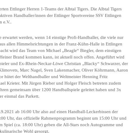
rten Ettlinger Herren 1-Teams der Albtal Tigers. Die Albtal Tigers
ktiven Handballer/innen der Ettlinger Sportvereine SSV Ettlingen
 e.V..
e erwartet werden, wenn 14 einstige Profi-Handballer, die viele nur
s allen Himmelsrichtungen in der Franz-Kühn-Halle in Ettlingen
acht wird das Team von Michael „Beagle“ Biegler, dem einstigen
Heiner Brand kommen kann, ist aktuell noch offen. Angeführt wird
pieler und Ex-Rhein-Neckar-Löwe Christian „Blacky“ Schwarzer, der
 Klimovets, Marc Nagel, Sven Lakenmacher, Oliver Köhrmann, Aaron
Tor hütet der Welthandballer und Weltmeister Henning Fritz
l Krieter. Mit Jürgen Rieber und Holger Fleisch betreten zudem
Jahren gemeinsam über 1200 Handballspiele geleitet haben und 3x
r einmal das Parkett.
.9.2021 ab 16:00 Uhr also auf einen Handball-Leckerbissen der
 14:00 Uhr, das offizielle Rahmenprogramm beginnt um 15:00 Uhr und
em Spiel (ca. 18:00 Uhr) geben die All-Stars noch Autogramme und
kulinarische Wohl gesorgt.