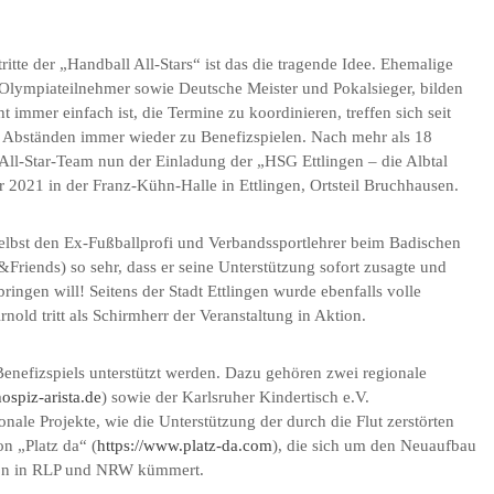
itte der „Handball All-Stars“ ist das die tragende Idee. Ehemalige
, Olympiateilnehmer sowie Deutsche Meister und Pokalsieger, bilden
immer einfach ist, die Termine zu koordinieren, treffen sich seit
n Abständen immer wieder zu Benefizspielen. Nach mehr als 18
ll-Star-Team nun der Einladung der „HSG Ettlingen – die Albtal
 2021 in der Franz-Kühn-Halle in Ettlingen, Ortsteil Bruchhausen.
 selbst den Ex-Fußballprofi und Verbandssportlehrer beim Badischen
Friends) so sehr, dass er seine Unterstützung sofort zusagte und
nbringen will! Seitens der Stadt Ettlingen wurde ebenfalls volle
nold tritt als Schirmherr der Veranstaltung in Aktion.
 Benefizspiels unterstützt werden. Dazu gehören zwei regionale
spiz-arista.de
) sowie der Karlsruher Kindertisch e.V.
onale Projekte, wie die Unterstützung der durch die Flut zerstörten
n „Platz da“ (
https://www.platz-da.com
), die sich um den Neuaufbau
gion in RLP und NRW kümmert.