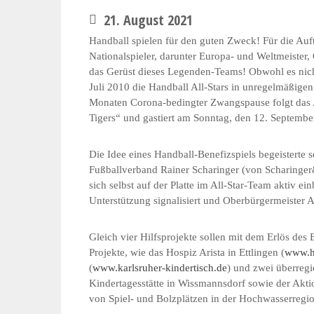
21. August 2021
Handball spielen für den guten Zweck! Für die Auftr
Nationalspieler, darunter Europa- und Weltmeister
das Gerüst dieses Legenden-Teams! Obwohl es nicht 
Juli 2010 die Handball All-Stars in unregelmäßige
Monaten Corona-bedingter Zwangspause folgt das A
Tigers“ und gastiert am Sonntag, den 12. September
Die Idee eines Handball-Benefizspiels begeisterte
Fußballverband Rainer Scharinger (von Scharinger&
sich selbst auf der Platte im All-Star-Team aktiv ei
Unterstützung signalisiert und Oberbürgermeister Ar
Gleich vier Hilfsprojekte sollen mit dem Erlös des
Projekte, wie das Hospiz Arista in Ettlingen (
www.ho
(
www.karlsruher-kindertisch.de
) und zwei überregi
Kindertagesstätte in Wissmannsdorf sowie der Aktio
von Spiel- und Bolzplätzen in der Hochwasserre