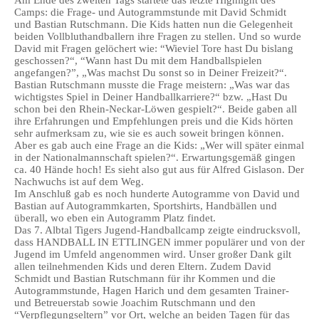
Am Ende des zweiten Tags startete das letzte Highlight des
Camps: die Frage- und Autogrammstunde mit David Schmidt
und Bastian Rutschmann. Die Kids hatten nun die Gelegenheit
beiden Vollbluthandballern ihre Fragen zu stellen. Und so wurde
David mit Fragen gelöchert wie: “Wieviel Tore hast Du bislang
geschossen?“, “Wann hast Du mit dem Handballspielen
angefangen?”, „Was machst Du sonst so in Deiner Freizeit?“.
Bastian Rutschmann musste die Frage meistern: „Was war das
wichtigstes Spiel in Deiner Handballkarriere?“ bzw. „Hast Du
schon bei den Rhein-Neckar-Löwen gespielt?“. Beide gaben all
ihre Erfahrungen und Empfehlungen preis und die Kids hörten
sehr aufmerksam zu, wie sie es auch soweit bringen können.
Aber es gab auch eine Frage an die Kids: „Wer will später einmal
in der Nationalmannschaft spielen?“. Erwartungsgemäß gingen
ca. 40 Hände hoch! Es sieht also gut aus für Alfred Gislason. Der
Nachwuchs ist auf dem Weg.
Im Anschluß gab es noch hunderte Autogramme von David und
Bastian auf Autogrammkarten, Sportshirts, Handbällen und
überall, wo eben ein Autogramm Platz findet.
Das 7. Albtal Tigers Jugend-Handballcamp zeigte eindrucksvoll,
dass HANDBALL IN ETTLINGEN immer populärer und von der
Jugend im Umfeld angenommen wird. Unser großer Dank gilt
allen teilnehmenden Kids und deren Eltern. Zudem David
Schmidt und Bastian Rutschmann für ihr Kommen und die
Autogrammstunde, Hagen Harich und dem gesamten Trainer-
und Betreuerstab sowie Joachim Rutschmann und den
“Verpflegungseltern” vor Ort, welche an beiden Tagen für das