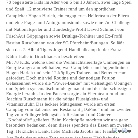
78 begeisterte Kids im Alter von 6 bis 13 Jahren, zwei Tage Spiel
und Spaß, 12 motivierte Trainer rund um den sportlichen
Campleiter Hagen Harich, ein engagiertes Helferteam der Eltern
und eine Frage- und Autogrammstunde sowie eine 7m-Challenge
mit Nationalspieler und Bundesliga-Profil David Schmidt von
FrischAuf Göppingen sowie Drittliga-Torhüter und Ex-Profil
Bastian Rutschmann von der SG Pforzheim/Eutingen. So läßt
sich das 7. Albtal Tigers Jugend-Handballcamp in der Franz-
Kühn-Halle in Bruchhausen beschreiben.
Mit 78 Kids, welche über die Weihnachtsfeiertage Unmengen an
Energie angesammelt hatten, war Campleiter und Jugendtrainer
Hagen Harich und sein 12-köpfiges Trainer- und Betreuerteam
gefordert. Doch mit viel Routine und der nötigen Portion
Gelassenheit wurde die “Power-Bande” mit vielseitigen Übungen
und Spielen systematisch müde gemacht und der überschüssigen
Energie beraubt. In den Pausen sorgte ein Elternteam rund um
Joachim Rutschmann für die nötige Flüssigkeits- und
Vitaminzufuhr. Das leckere Mittagessen wurde am ersten
Camptag vom italienischen Restaurant „DaPino“ und am zweiten
Tag vom Ettlinger Mittagstisch-Restaurant und Caterer
„Kochtöpfle“ geliefert. Beim Kochtöpfle möchten wir uns ganz
besonders bedanken, denn dieses spendete das Essen am zweiten
Tag! Herzlichen Dank, liebe Michaela Jacobs mit Team